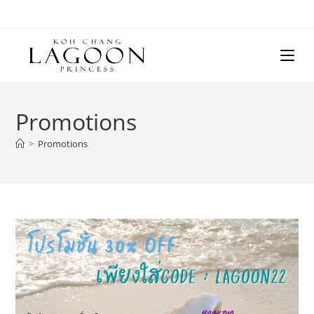
Skip
to
content
Promotions
>
Promotions